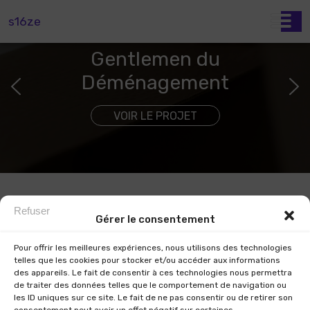
s16ze
Gentlemen du
Déménagement
VOIR LE PROJET
Refuser
Gérer le consentement
Pour offrir les meilleures expériences, nous utilisons des technologies
telles que les cookies pour stocker et/ou accéder aux informations
des appareils. Le fait de consentir à ces technologies nous permettra
Accueil
de traiter des données telles que le comportement de navigation ou
Nos projets
les ID uniques sur ce site. Le fait de ne pas consentir ou de retirer son
consentement peut avoir un effet négatif sur certaines