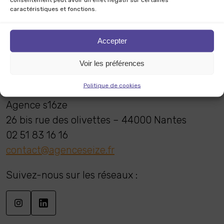
Nos services
caractéristiques et fonctions.
Notre expertise habitat
Les tendances
Accepter
Notre équipe
Voir les préférences
Contact
Politique de cookies
Agence s16ze
26 bis rue des olivettes – 44000 Nantes
02 51 83 16 16
contact@agenceseize.fr
Suivez-nous sur les réseaux :