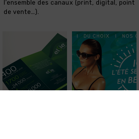
l’ensemble des canaux (print, digital, point
de vente…).