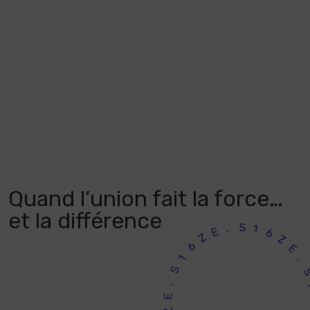
Quand l’union fait la force…
et la différence
E
.
Z
S
6
1
1
6
S
Z
.
E
Z
6