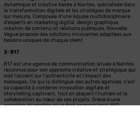
dynamique et créative basée à Nantes, spécialisée dans
la transformation digitale et les stratégies de marque
sur mesure. Composée d’une équipe multidisciplinaire
d’experts en marketing digital, design graphique,
création de contenu et relations publiques, Nouvelle
Vague propose des solutions innovantes adaptées aux
besoins uniques de chaque client.
3- B17
B17 est une agence de communication située à Nantes,
reconnue pour son approche créative et stratégique qui
met l’accent sur l’authenticité et l’impact des
messages. Ce qui la distingue des autres agences, c’est
sa capacité à combiner innovation digitale et
storytelling captivant, tout en plaçant l’humain et la
collaboration au cœur de ses projets. Grâce à une
expertise diversifiée et un fort ancrage local, B17
s’impose comme un partenaire de choix pour les
entreprises cherchant à créer des communications
puissantes et engageantes.
4- Kalelia