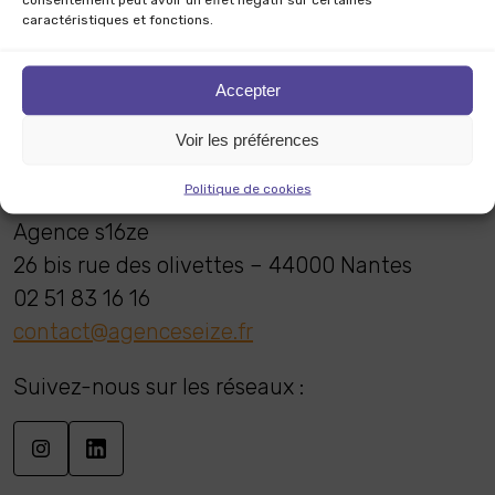
Nos services
caractéristiques et fonctions.
Notre expertise habitat
Les tendances
Accepter
Notre équipe
Voir les préférences
Contact
Politique de cookies
Agence s16ze
26 bis rue des olivettes – 44000 Nantes
02 51 83 16 16
contact@agenceseize.fr
Suivez-nous sur les réseaux :