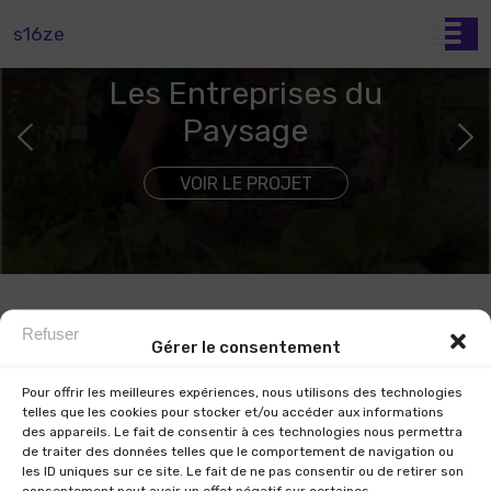
s16ze
Les Entreprises du
Paysage
VOIR LE PROJET
Refuser
Gérer le consentement
Pour offrir les meilleures expériences, nous utilisons des technologies
telles que les cookies pour stocker et/ou accéder aux informations
des appareils. Le fait de consentir à ces technologies nous permettra
Accueil
de traiter des données telles que le comportement de navigation ou
Nos projets
les ID uniques sur ce site. Le fait de ne pas consentir ou de retirer son
consentement peut avoir un effet négatif sur certaines