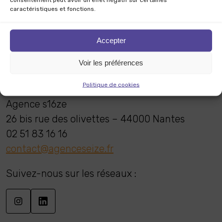
Nos services
caractéristiques et fonctions.
Notre expertise habitat
Les tendances
Accepter
Notre équipe
Voir les préférences
Contact
Politique de cookies
Agence s16ze
26 bis rue des olivettes – 44000 Nantes
02 51 83 16 16
contact@agenceseize.fr
Suivez-nous sur les réseaux :