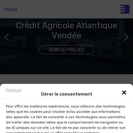
s16ze
Crédit Agricole Atlantique
Vendée
VOIR LE PROJET
Refuser
Gérer le consentement
Pour offrir les meilleures expériences, nous utilisons des technologies
telles que les cookies pour stocker et/ou accéder aux informations
des appareils. Le fait de consentir à ces technologies nous permettra
Accueil
de traiter des données telles que le comportement de navigation ou
Nos projets
les ID uniques sur ce site. Le fait de ne pas consentir ou de retirer son
consentement peut avoir un effet négatif sur certaines