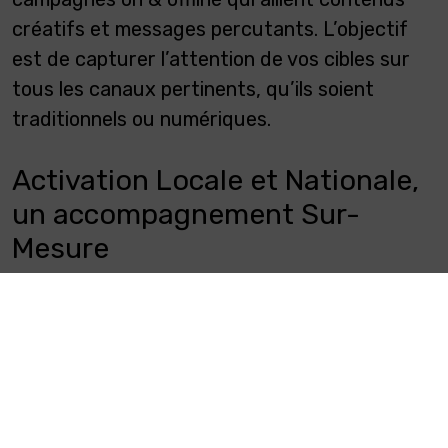
créatifs et messages percutants. L’objectif
est de capturer l’attention de vos cibles sur
tous les canaux pertinents, qu’ils soient
traditionnels ou numériques.
Activation Locale et Nationale,
un accompagnement Sur-
Mesure
Nous vous accompagnons dans l’exécution de
vos actions à l’échelle locale et nationale.
L’important est de veiller à ce que chaque
action sur le terrain soit parfaitement alignée
avec les objectifs globaux de votre marque,