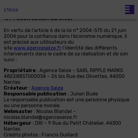
Informations légales
s16ze
1. Présentation du site.
En vertu de l’article 6 de la loi n° 2004-575 du 21 juin
2004 pour la confiance dans l’économie numérique, il
est précisé aux utilisateurs du
site
www.agenceseize.fr
l’identité des différents
intervenants dans le cadre de sa réalisation et de son
suivi :
Propriétaire
: Agence Seize – SARL RIPPLE MARKS
48228837000034 – 26 bis Rue des Olivettes, 44000
Nantes
Créateur
:
Agence Seize
Responsable publication
: Julien Buée
Le responsable publication est une personne physique
ou une personne morale.
Webmaster
: Nicolas Blandel –
nicolas.blandel@agenceseize.fr
Hébergeur
: DRI – 9 Rue du Petit Châtelier, 44300
Nantes
Crédits photos : Francis Guillard