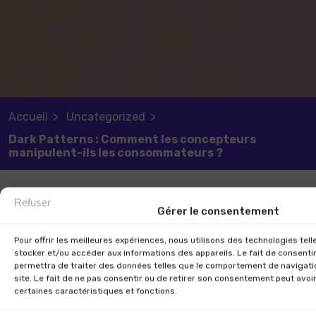
Accueil
Uncategorized
Dark Patterns : Comment les concepteurs
manipulent-ils les consommateurs ?
Refuser
Gérer le consentement
Pour offrir les meilleures expériences, nous utilisons des technologies tel
stocker et/ou accéder aux informations des appareils. Le fait de consenti
permettra de traiter des données telles que le comportement de navigatio
site. Le fait de ne pas consentir ou de retirer son consentement peut avoir
certaines caractéristiques et fonctions.
À l’ère du numérique, les utilisateurs sont confrontés à
des interfaces de plus en plus sophistiquées et