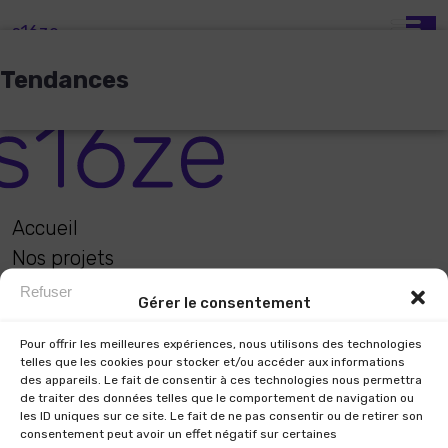
s16ze
Tendances
Accueil
Nos projets
Nos services
Refuser
Gérer le consentement
Notre expertise habitat
Les tendances
Pour offrir les meilleures expériences, nous utilisons des technologies
telles que les cookies pour stocker et/ou accéder aux informations
Notre équipe
des appareils. Le fait de consentir à ces technologies nous permettra
de traiter des données telles que le comportement de navigation ou
Contact
les ID uniques sur ce site. Le fait de ne pas consentir ou de retirer son
consentement peut avoir un effet négatif sur certaines